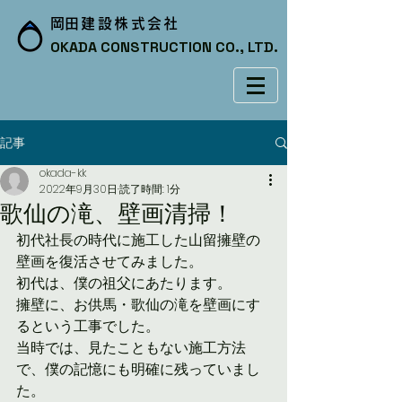
​岡田建設株式会社
OKADA CONSTRUCTION CO., LTD.
記事
okada-kk
2022年9月30日
読了時間: 1分
歌仙の滝、壁画清掃！
初代社長の時代に施工した山留擁壁の
壁画を復活させてみました。
初代は、僕の祖父にあたります。
擁壁に、お供馬・歌仙の滝を壁画にす
るという工事でした。
当時では、見たこともない施工方法
で、僕の記憶にも明確に残っていまし
た。